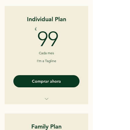
Individual Plan
99€
€
99
Cada mes
I'm a Tagline
Comprar ahora
I'm a Benefit
I'm a Benefit
Family Plan