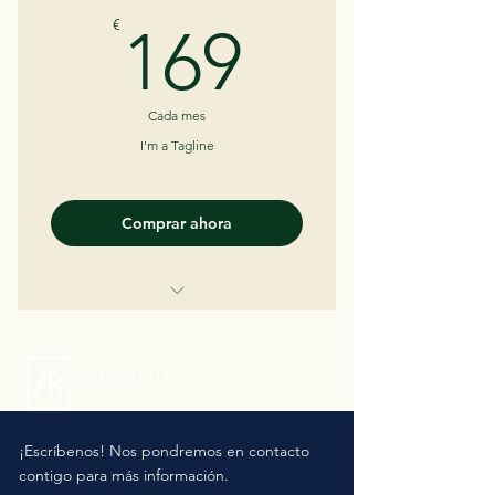
I'm a Benefit
169€
€
169
Cada mes
I'm a Tagline
Comprar ahora
I'm a Benefit
I'm a Benefit
I'm a Benefit
¡Escríbenos! Nos pondremos en contacto
contigo para más información.