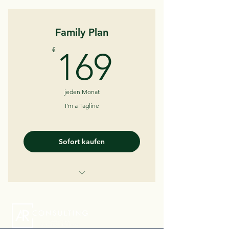
I'm a Benefit
Family Plan
I'm a Benefit
169€
€
169
jeden Monat
I'm a Tagline
Sofort kaufen
I'm a Benefit
I'm a Benefit