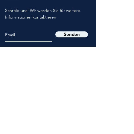
I'm a Benefit
Schreib uns! Wir werden Sie für weitere
Informationen kontaktieren
Senden
Kontakte
Mob.
+39 351 6100286
E-Mail:
info@arconsultingitalia.com
Loc. Monte Amiata 1, 53024
Montalcino - Siena - Italien
Umsatzsteuer-
Identifikationsnummer