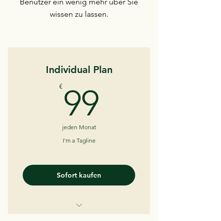
Benutzer ein wenig mehr über Sie
wissen zu lassen.
Individual Plan
99€
€
99
jeden Monat
I'm a Tagline
Sofort kaufen
I'm a Benefit