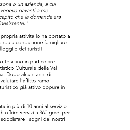
rsona o un azienda, a cui
e vedevo davanti a me
 capito che la domanda era
inesistente."
 propria attività lo ha portato a
enda a conduzione famigliare
lloggi e dei turisti!
io toscano in particolare
stico Culturale della Val
na. Dopo alcuni anni di
alutare l'affitto ramo
uristico già attivo oppure in
a in più di 10 anni al servizio
i offrire servizi a 360 gradi per
soddisfare i sogni dei nostri