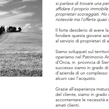
si parlava di trovare una pe
affidare il proprio immobil
proprietari scoraggiati. Ho
notevole ma l`offerta quasi 
Il forte desiderio di avere la
fondare questa giovane azi
al servizio di proprietari di a
Siamo sviluppati sul territor
operiamo nel Patrimonio Arti
d`Orcia, in provincia di Sie
successo siamo in grado di v
d'azienda di un complesso t
alcuni casi l'acquisto.
Grazie all`esperienza maturat
del cliente, siamo in grado d
accontentare le necessità e 
amati clienti.