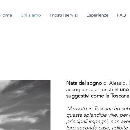
Home
Chi siamo
I nostri servizi
Esperienze
FAQ
Nata dal sogno
di Alessio, l
accoglienza ai turisti
in uno
suggestivi come la Toscana
"Arrivato in Toscana ho subi
queste splendide ville, per 
principali impegni, non av
loro seconde case, adibite 